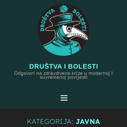
Preskoči
na
sadržaj
DRUŠTVA I BOLESTI
Odgovori na zdravstvene krize u modernoj i
suvremenoj povijesti
Izbornik
NOVOSTI
O PROJEKTU
JAVNA DOGAĐANJA
KATEGORIJA:
JAVNA