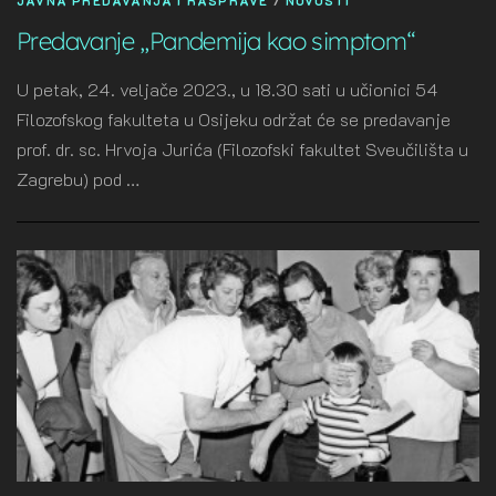
JAVNA PREDAVANJA I RASPRAVE
/
NOVOSTI
Predavanje „Pandemija kao simptom“
U petak, 24. veljače 2023., u 18.30 sati u učionici 54
Filozofskog fakulteta u Osijeku održat će se predavanje
prof. dr. sc. Hrvoja Jurića (Filozofski fakultet Sveučilišta u
Zagrebu) pod …