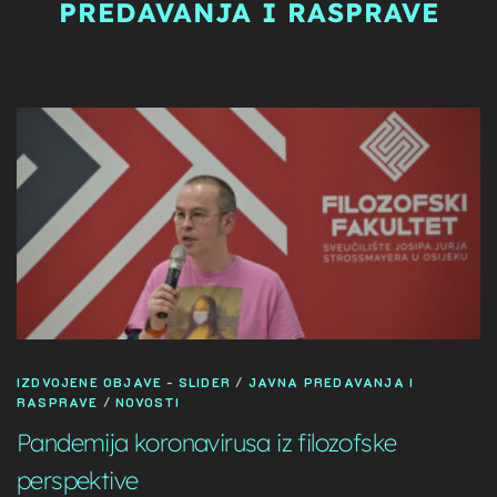
PREDAVANJA I RASPRAVE
ZNANSTVENI SKUP
REZULTATI
KORISNI SADRŽAJI
IZ MEDIJA
ENGLISH
IZDVOJENE OBJAVE - SLIDER
/
JAVNA PREDAVANJA I
RASPRAVE
/
NOVOSTI
Pandemija koronavirusa iz filozofske
perspektive