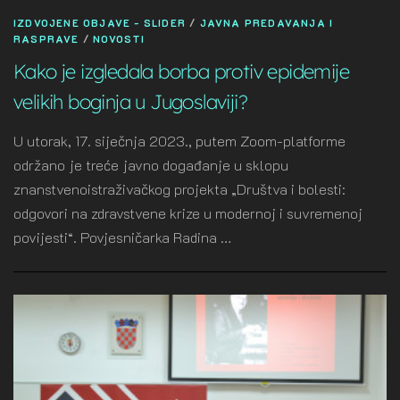
IZDVOJENE OBJAVE - SLIDER
/
JAVNA PREDAVANJA I
RASPRAVE
/
NOVOSTI
Kako je izgledala borba protiv epidemije
velikih boginja u Jugoslaviji?
U utorak, 17. siječnja 2023., putem Zoom-platforme
održano je treće javno događanje u sklopu
znanstvenoistraživačkog projekta „Društva i bolesti:
odgovori na zdravstvene krize u modernoj i suvremenoj
povijesti“. Povjesničarka Radina …