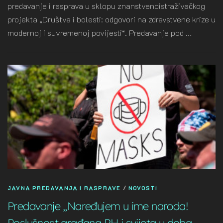
predavanje i rasprava u sklopu znanstvenoistraživačkog
projekta „Društva i bolesti: odgovori na zdravstvene krize u
modernoj i suvremenoj povijesti“. Predavanje pod …
JAVNA PREDAVANJA I RASPRAVE
/
NOVOSTI
Predavanje „Naređujem u ime naroda!
Poslušnost građana RH i svijeta u doba