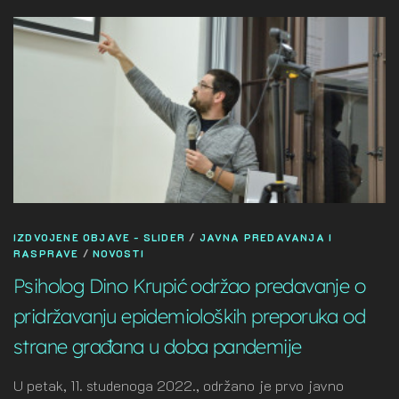
IZDVOJENE OBJAVE - SLIDER
/
JAVNA PREDAVANJA I
RASPRAVE
/
NOVOSTI
Psiholog Dino Krupić održao predavanje o
pridržavanju epidemioloških preporuka od
strane građana u doba pandemije
U petak, 11. studenoga 2022., održano je prvo javno